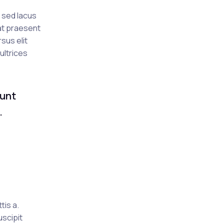
c sed lacus
 at praesent
sus elit
ultrices
dunt
.
tis a.
uscipit