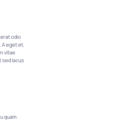
 erat odio
 A eget et,
n vitae
t sed lacus
cu quam.