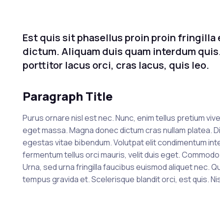
Est quis sit phasellus proin proin fringill
dictum. Aliquam duis quam interdum quis.
porttitor lacus orci, cras lacus, quis leo.
Paragraph Title
Purus ornare nisl est nec. Nunc, enim tellus pretium vi
eget massa. Magna donec dictum cras nullam platea. D
egestas vitae bibendum. Volutpat elit condimentum intege
fermentum tellus orci mauris, velit duis eget. Commodo jus
Urna, sed urna fringilla faucibus euismod aliquet nec. 
tempus gravida et. Scelerisque blandit orci, est quis. N