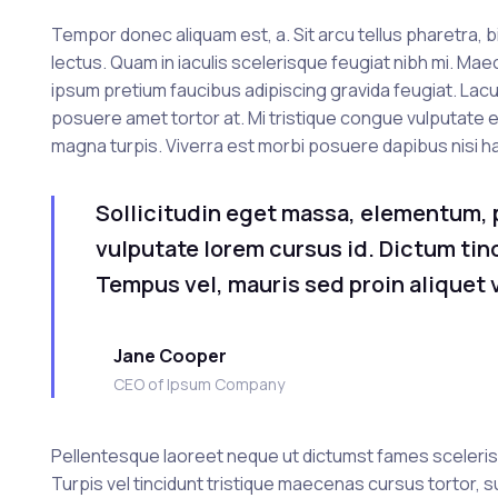
Tempor donec aliquam est, a. Sit arcu tellus pharetra, b
lectus. Quam in iaculis scelerisque feugiat nibh mi. Ma
ipsum pretium faucibus adipiscing gravida feugiat. Lacus
posuere amet tortor at. Mi tristique congue vulputate ege
magna turpis. Viverra est morbi posuere dapibus nisi ha
Sollicitudin eget massa, elementum,
vulputate lorem cursus id. Dictum tinci
Tempus vel, mauris sed proin aliquet v
Jane Cooper
CEO of Ipsum Company
Pellentesque laoreet neque ut dictumst fames scelerisque
Turpis vel tincidunt tristique maecenas cursus tortor, s