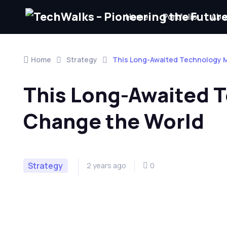
Home
Portfolio
Abo
Home
Strategy
This Long-Awaited Technology M
This Long-Awaited T
Change the World
Strategy
2 years ago
0