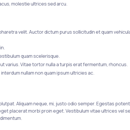
acus, molestie ultrices sed arcu.
retra velit. Auctor dictum purus sollicitudin et quam vehicul
in.
 vestibulum quam scelerisque.
ut varius. Vitae tortor nulla a turpis erat fermentum, rhoncus.
 interdum nullam non quam ipsum ultricies ac.
olutpat. Aliquam neque, mi, justo odio semper. Egestas poten
get placerat morbi proin eget. Vestibulum vitae ultrices vel sed
ondimentum.