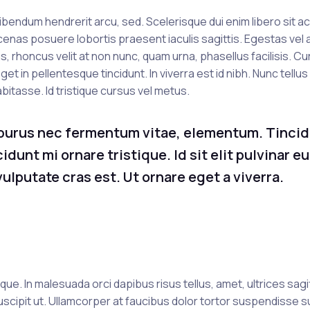
ibendum hendrerit arcu, sed. Scelerisque dui enim libero sit a
ecenas posuere lobortis praesent iaculis sagittis. Egestas vel
, rhoncus velit at non nunc, quam urna, phasellus facilisis. Cur
t in pellentesque tincidunt. In viverra est id nibh. Nunc tellus 
bitasse. Id tristique cursus vel metus.
 purus nec fermentum vitae, elementum. Tinci
dunt mi ornare tristique. Id sit elit pulvinar eu
ulputate cras est. Ut ornare eget a viverra.
. In malesuada orci dapibus risus tellus, amet, ultrices sagit
uscipit ut. Ullamcorper at faucibus dolor tortor suspendisse s