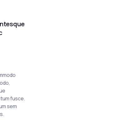
lentesque
c
commodo
modo,
que
ictum fusce.
psum sem
s.