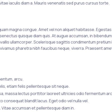
 vitae iaculis diam a. Mauris venenatis sed purus cursus torte.
it quam magna congue. Amet vel non aliquet habitasse. Egestas
t senectus quisque diam quis. At augue accumsan, in bibendum.
nvallis ullamcorper. Scelerisque sagittis condimentum pretium i
din vivamus pharetra nibh faucibus neque, viverra. Praesent ame
mentum, arcu.
elis, etiam felis pellentesque sit neque.
sa, massa lectus porttitor laoreet ultricies odio fermentum ar
consequat blandit lacus. Eget odio vel nulla vel.
m. Vitae accumsan et pellentesque diam in.