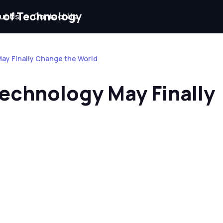
ut Us
Contact Us
ay Finally Change the World
echnology May Finally