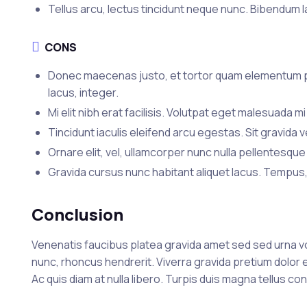
Tellus arcu, lectus tincidunt neque nunc. Bibendum l
CONS
Donec maecenas justo, et tortor quam elementum pha
lacus, integer.
Mi elit nibh erat facilisis. Volutpat eget malesuada mi 
Tincidunt iaculis eleifend arcu egestas. Sit gravida
Ornare elit, vel, ullamcorper nunc nulla pellentesque 
Gravida cursus nunc habitant aliquet lacus. Tempus,
Conclusion
Venenatis faucibus platea gravida amet sed sed urna v
nunc, rhoncus hendrerit. Viverra gravida pretium dolor e
Ac quis diam at nulla libero. Turpis duis magna tellus c