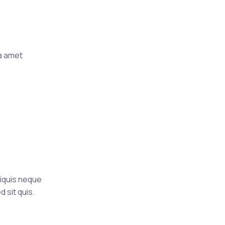
a amet
tiquis neque
 sit quis.