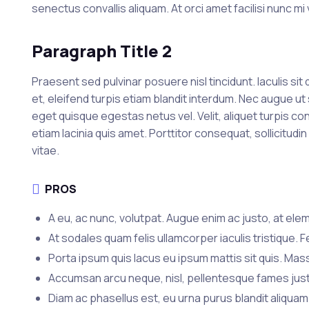
senectus convallis aliquam. At orci amet facilisi nunc mi
Paragraph Title 2
Praesent sed pulvinar posuere nisl tincidunt. Iaculis s
et, eleifend turpis etiam blandit interdum. Nec augue u
eget quisque egestas netus vel. Velit, aliquet turpis co
etiam lacinia quis amet. Porttitor consequat, sollicitu
vitae.
PROS
A eu, ac nunc, volutpat. Augue enim ac justo, at ele
At sodales quam felis ullamcorper iaculis tristique. F
Porta ipsum quis lacus eu ipsum mattis sit quis. Mas
Accumsan arcu neque, nisl, pellentesque fames justo 
Diam ac phasellus est, eu urna purus blandit aliqua