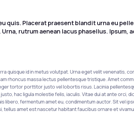
a eu quis. Placerat praesent blandit urna eu pel
 Urna, rutrum aenean lacus phasellus. Ipsum, a
verra quisque id in metus volutpat. Urna eget velit venenatis, 
iam rhoncus massa lectus pellentesque tristique. Amet com
r tortor porttitor justo vel lobortis risus. Lacinia pellentes
to, hac ligula molestie felis, iaculis. Vitae dui at ante orci, d
Quis libero, fermentum amet eu, condimentum auctor. Sit vel i
isi, tellus amet est nascetur habitant faucibus ornare et vivamu