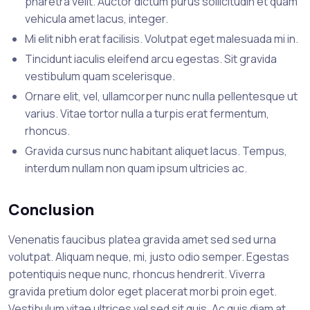
pharetra velit. Auctor dictum purus sollicitudin et quam
vehicula amet lacus, integer.
Mi elit nibh erat facilisis. Volutpat eget malesuada mi in.
Tincidunt iaculis eleifend arcu egestas. Sit gravida
vestibulum quam scelerisque.
Ornare elit, vel, ullamcorper nunc nulla pellentesque ut
varius. Vitae tortor nulla a turpis erat fermentum,
rhoncus.
Gravida cursus nunc habitant aliquet lacus. Tempus,
interdum nullam non quam ipsum ultricies ac.
Conclusion
Venenatis faucibus platea gravida amet sed sed urna
volutpat. Aliquam neque, mi, justo odio semper. Egestas
potentiquis neque nunc, rhoncus hendrerit. Viverra
gravida pretium dolor eget placerat morbi proin eget.
Vestibulum vitae ultrices vel sed sit quis. Ac quis diam at