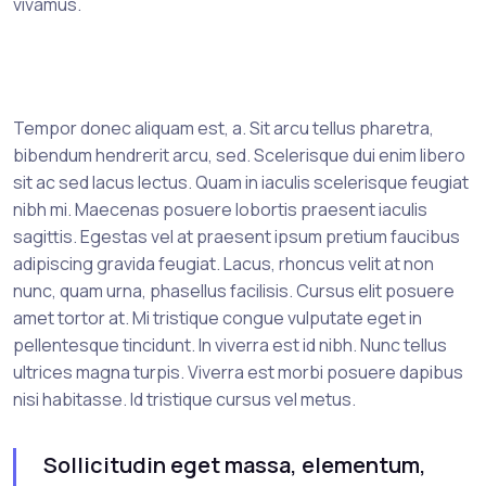
vivamus.
Tempor donec aliquam est, a. Sit arcu tellus pharetra,
bibendum hendrerit arcu, sed. Scelerisque dui enim libero
sit ac sed lacus lectus. Quam in iaculis scelerisque feugiat
nibh mi. Maecenas posuere lobortis praesent iaculis
sagittis. Egestas vel at praesent ipsum pretium faucibus
adipiscing gravida feugiat. Lacus, rhoncus velit at non
nunc, quam urna, phasellus facilisis. Cursus elit posuere
amet tortor at. Mi tristique congue vulputate eget in
pellentesque tincidunt. In viverra est id nibh. Nunc tellus
ultrices magna turpis. Viverra est morbi posuere dapibus
nisi habitasse. Id tristique cursus vel metus.
Sollicitudin eget massa, elementum,