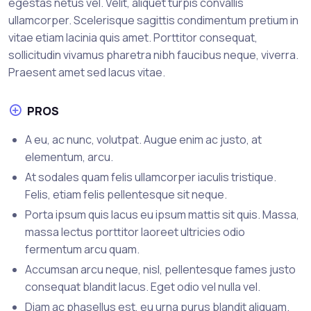
egestas netus vel. Velit, aliquet turpis convallis
ullamcorper. Scelerisque sagittis condimentum pretium in
vitae etiam lacinia quis amet. Porttitor consequat,
sollicitudin vivamus pharetra nibh faucibus neque, viverra.
Praesent amet sed lacus vitae.
PROS
A eu, ac nunc, volutpat. Augue enim ac justo, at
elementum, arcu.
At sodales quam felis ullamcorper iaculis tristique.
Felis, etiam felis pellentesque sit neque.
Porta ipsum quis lacus eu ipsum mattis sit quis. Massa,
massa lectus porttitor laoreet ultricies odio
fermentum arcu quam.
Accumsan arcu neque, nisl, pellentesque fames justo
consequat blandit lacus. Eget odio vel nulla vel.
Diam ac phasellus est, eu urna purus blandit aliquam.